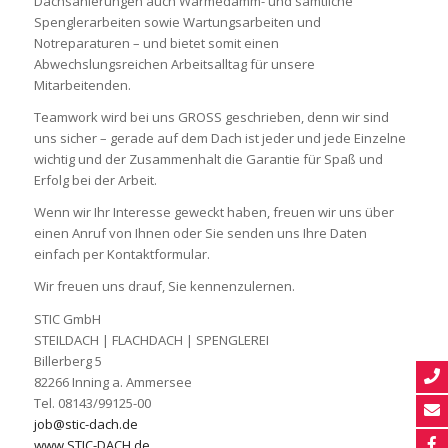
Dachsanierungen auch Wärmedämm- und sämtliche
Spenglerarbeiten sowie Wartungsarbeiten und
Notreparaturen – und bietet somit einen
Abwechslungsreichen Arbeitsalltag für unsere
Mitarbeitenden.
Teamwork wird bei uns GROSS geschrieben, denn wir sind
uns sicher – gerade auf dem Dach ist jeder und jede Einzelne
wichtig und der Zusammenhalt die Garantie für Spaß und
Erfolg bei der Arbeit.
Wenn wir Ihr Interesse geweckt haben, freuen wir uns über
einen Anruf von Ihnen oder Sie senden uns Ihre Daten
einfach per Kontaktformular.
Wir freuen uns drauf, Sie kennenzulernen.
STIC GmbH
STEILDACH | FLACHDACH | SPENGLEREI
Billerberg 5
82266 Inning a. Ammersee
Tel. 08143/99125-00
job@stic-dach.de
www.STIC-DACH.de