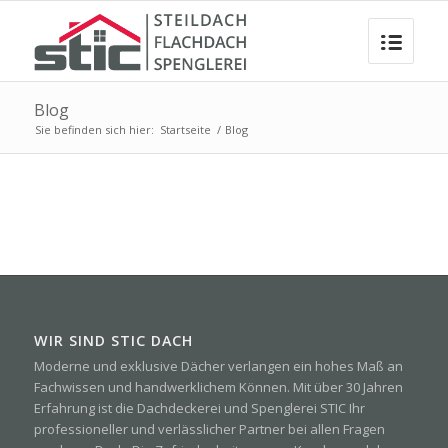
Blog
Sie befinden sich hier:
Startseite
/
Blog
WIR SIND STIC DACH
Moderne und exklusive Dächer verlangen ein hohes Maß an
Fachwissen und handwerklichem Können. Mit über 30 Jahren
Erfahrung ist die Dachdeckerei und Spenglerei STIC Ihr
professioneller und verlässlicher Partner bei allen Fragen